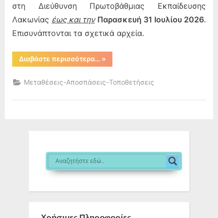
στη Διεύθυνση Πρωτοβάθμιας Εκπαίδευσης
Λακωνίας
έως και την
Παρασκευή 31 Ιουλίου 2026
.
Επισυνάπτονται τα σχετικά αρχεία.
“Πρόσκληση
Διαβάστε περισσότερα…
»
για
υποβολή
αιτήσεων
Μεταθέσεις-Αποσπάσεις-Τοποθετήσεις
απόσπασης
εντός
Π.Υ.Σ.Π.Ε.
Λακωνίας”
Χρήσιμες Πληροφορίες