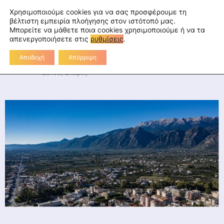
Skip
fa
tu
tw
in
rss
Επικοινωνία
Χρησιμοποιούμε cookies για να σας προσφέρουμε τη
to
βέλτιστη εμπειρία πλοήγησης στον ιστότοπό μας.
Μπορείτε να μάθετε ποια cookies χρησιμοποιούμε ή να τα
Διεύθυνση Πρωτοβάθμιας
content
απενεργοποιήσετε στις
ρυθμίσεις
.
Εκπαίδευσης Λακωνίας
Αποδοχή
Απόρριψη
Διοικητήριο Λακωνίας, 2ο χλμ Ε.Ο. Σπάρτης-Γυθείου,
23100, Σπάρτη