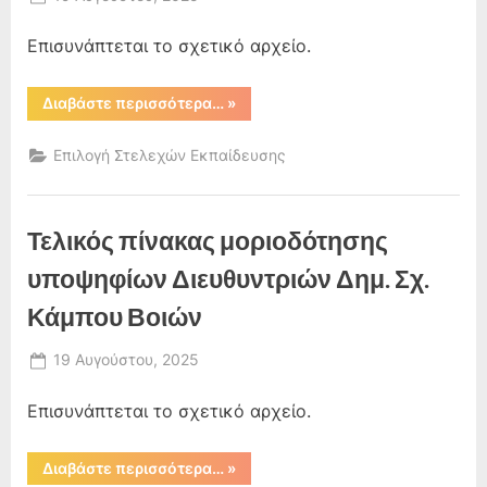
By
on
admin
Επισυνάπτεται το σχετικό αρχείο.
“Πρόσκληση
Διαβάστε περισσότερα…
»
σε
συνέντευξη
υποψηφίων
Επιλογή Στελεχών Εκπαίδευσης
Διευθυντριών
Δημ.
Σχ.
Κάμπου
Βοιών”
Τελικός πίνακας μοριοδότησης
υποψηφίων Διευθυντριών Δημ. Σχ.
Κάμπου Βοιών
Posted
19 Αυγούστου, 2025
By
on
admin
Επισυνάπτεται το σχετικό αρχείο.
“Τελικός
Διαβάστε περισσότερα…
»
πίνακας