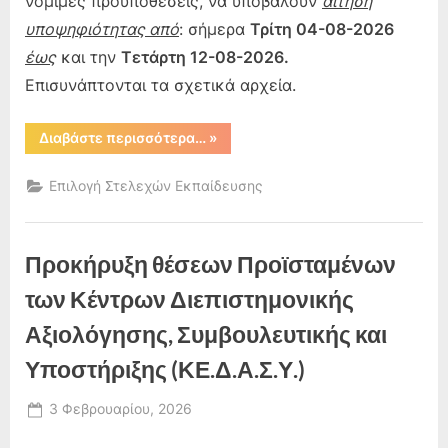
νόμιμες προϋποθέσεις, να υποβάλουν
αίτηση
υποψηφιότητας από
: σήμερα
Τρίτη 04-08-2026
έως
και την
Τετάρτη 12-08-2026.
Επισυνάπτονται τα σχετικά αρχεία.
“Επαναπροκήρυξη
Διαβάστε περισσότερα…
»
–
Πρόσκληση
Εκδήλωσης
Επιλογή Στελεχών Εκπαίδευσης
Ενδιαφέροντας
για
πλήρωση
κενούμενης
θέσης
Προκήρυξη θέσεων Προϊσταμένων
Διευθύντριας/
ντή
Σχολικής
των Κέντρων Διεπιστημονικής
Μονάδας”
Αξιολόγησης, Συμβουλευτικής και
Υποστήριξης (ΚΕ.Δ.Α.Σ.Υ.)
Posted
3 Φεβρουαρίου, 2026
By
on
admin