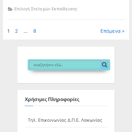
μοριοδότησης
υποψηφίων
Επιλογή Στελεχών Εκπαίδευσης
Διευθυντριών
Δημ.
Σχ.
Κάμπου
Βοιών”
Σελιδοποίηση
1
2
…
8
Επόμενα
άρθρων
Χρήσιμες Πληροφορίες
Τηλ. Επικοινωνίας Δ.Π.Ε. Λακωνίας