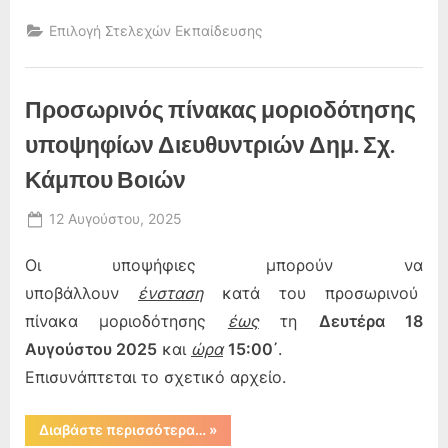
μοριοδότησης
υποψηφίων
Επιλογή Στελεχών Εκπαίδευσης
Διευθυντριών
Δημ.
Σχ.
Κάμπου
Βοιών”
Προσωρινός πίνακας μοριοδότησης
υποψηφίων Διευθυντριών Δημ. Σχ.
Κάμπου Βοιών
Posted
12 Αυγούστου, 2025
By
on
admin
Οι υποψήφιες μπορούν να
υποβάλλουν
ένσταση
κατά του προσωρινού
πίνακα μοριοδότησης
έως
τη
Δευτέρα 18
Αυγούστου 2025
και
ώρα
15:00΄
.
Επισυνάπτεται το σχετικό αρχείο.
“Προσωρινός
Διαβάστε περισσότερα…
»
πίνακας