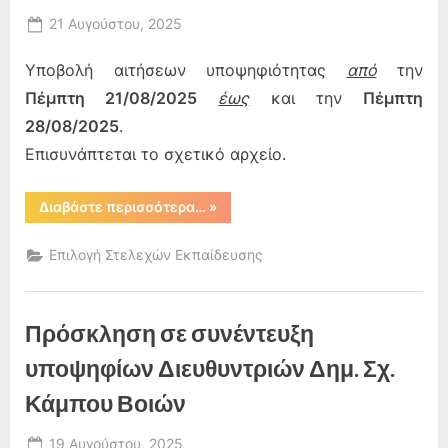
Posted
21 Αυγούστου, 2025
By
on
admin
Υποβολή αιτήσεων υποψηφιότητας
από
την
Πέμπτη 21/08/2025
έως
και την
Πέμπτη
28/08/2025
.
Επισυνάπτεται το σχετικό αρχείο.
“Προκήρυξη
Διαβάστε περισσότερα…
»
–
Πρόσκληση
Εκδήλωσης
Επιλογή Στελεχών Εκπαίδευσης
Ενδιαφέροντος
για
πλήρωση
κενών
θέσεων
Πρόσκληση σε συνέντευξη
Διευθυντή/
ντριας
Σχολικής
υποψηφίων Διευθυντριών Δημ. Σχ.
Μονάδας”
Κάμπου Βοιών
Posted
19 Αυγούστου, 2025