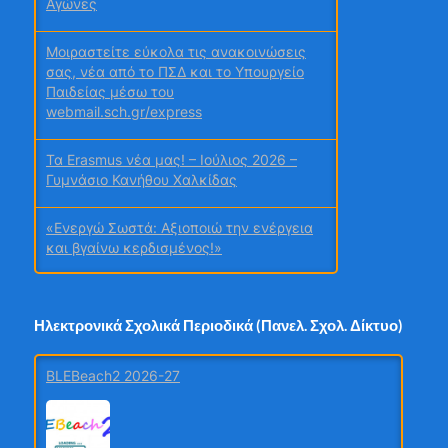
webmail.sch.gr/express
Τα Erasmus νέα μας! – Ιούλιος 2026 –
Γυμνάσιο Κανήθου Χαλκίδας
«Ενεργώ Σωστά: Αξιοποιώ την ενέργεια
και βγαίνω κερδισμένος!»
Σχολή Γονέων Γυμνασίου Κανήθου
Χαλκίδας
Ταξίδι γνώσης και συμπερίληψης στη
Βιέννη για εκπαιδευτικούς του 6ου
Γυμνασίου Λάρισας
Ηλεκτρονικά Σχολικά Περιοδικά (Πανελ. Σχολ. Δίκτυο)
Χρυσή Διάκριση στα Education Leaders
Awards 2026 για Σχολεία της Πέλλας
Εργασίες στον υπολογιστή
Συμμετοχή εκπαιδευτικών του σχολείου
μας σε επιμορφωτική κινητικότητα