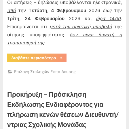
Οι αιτήσεις – δηλώσεις υποβάλλονται ηλεκτρονικά,
από
την
Τετάρτη, 4 Φεβρουαρίου
2026
έως
την
Τρίτη, 24 Φεβρουαρίου
2026 και
ώρα 14.00
.
Επισημαίνεται ότι
μετά την οριστική υποβολή
της
αίτησης υποψηφιότητας
δεν είναι δυνατή η
τροποποίησή της
.
“Προκήρυξη
Διαβάστε περισσότερα…
»
θέσεων
Προϊσταμένων
των
Επιλογή Στελεχών Εκπαίδευσης
Κέντρων
Διεπιστημονικής
Αξιολόγησης,
Συμβουλευτικής
και
Προκήρυξη – Πρόσκληση
Υποστήριξης
(ΚΕ.Δ.Α.Σ.Υ.)”
Εκδήλωσης Ενδιαφέροντος για
πλήρωση κενών θέσεων Διευθυντή/
ντριας Σχολικής Μονάδας