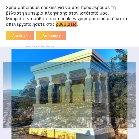
Skip
fa
tu
tw
in
rss
Επικοινωνία
Χρησιμοποιούμε cookies για να σας προσφέρουμε τη
to
βέλτιστη εμπειρία πλοήγησης στον ιστότοπό μας.
Μπορείτε να μάθετε ποια cookies χρησιμοποιούμε ή να τα
Διεύθυνση Πρωτοβάθμιας
content
απενεργοποιήσετε στις
ρυθμίσεις
.
Εκπαίδευσης Λακωνίας
Αποδοχή
Απόρριψη
Διοικητήριο Λακωνίας, 2ο χλμ Ε.Ο. Σπάρτης-Γυθείου,
23100, Σπάρτη