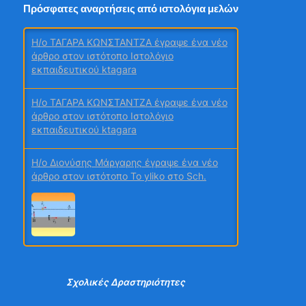
Πρόσφατες αναρτήσεις από ιστολόγια μελών
H/o ΤΑΓΑΡΑ ΚΩΝΣΤΑΝΤΖΑ έγραψε ένα νέο
άρθρο στον ιστότοπο Ιστολόγιο
εκπαιδευτικού ktagara
Μαθητικά Συνέδρια
H/o Διονύσης Μάργαρης έγραψε ένα νέο
άρθρο στον ιστότοπο Το yliko στο Sch.
ΙΟΥΝΙΟΣ
H/o ΓΕΝΙΚΟ ΛΥΚΕΙΟ ΣΚΥΡΟΥ έγραψε ένα
νέο άρθρο στον ιστότοπο Το ιστολόγιο του
Λυκείου Σκύρου
2o Γυμνάσιο Νέας Φιλαδέλφειας - 27ο Τεύχος -
Ιούνιος 2026
H/o Αγγέλης Βασίλης έγραψε ένα νέο
άρθρο στον ιστότοπο δια βίου στο θρανίο
Σχολικές Δραστηριότητες