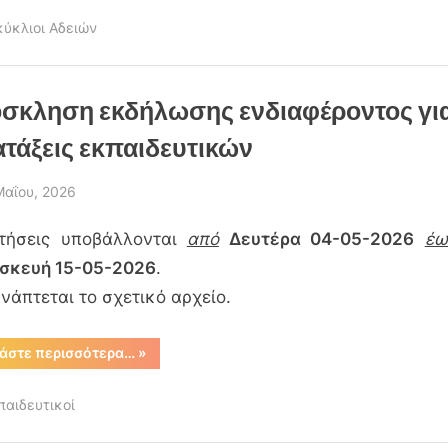
αδειών
σε
κύκλιοι Αδειών
εκπαιδευτικούς
και
μέλη
ΕΕΠ-
ΕΒΠ
(2026-
σκληση εκδήλωσης ενδιαφέροντος γι
27)”
ατάξεις εκπαιδευτικών
sted
Μαΐου, 2026
By
admin
ιτήσεις υποβάλλονται
από
Δευτέρα 04-05-2026
έω
σκευή 15-05-2026
.
νάπτεται το σχετικό αρχείο.
“Πρόσκληση
άστε περισσότερα…
»
εκδήλωσης
ενδιαφέροντος
για
παιδευτικοί
μετατάξεις
εκπαιδευτικών”