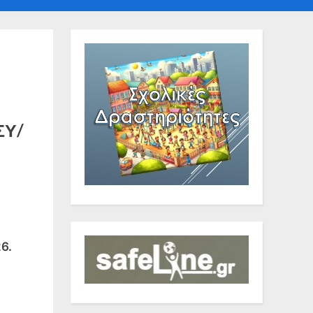
sub-
sub-
e
menu
menu
e
ΣΥ/
6.