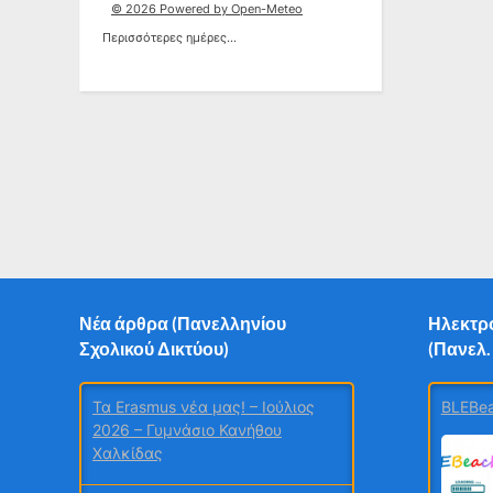
© 2026 Powered by Open-Meteo
Περισσότερες ημέρες...
Νέα άρθρα (Πανελληνίου
Ηλεκτρο
Σχολικού Δικτύου)
(Πανελ.
Τα Erasmus νέα μας! – Ιούλιος
BLEBea
2026 – Γυμνάσιο Κανήθου
Χαλκίδας