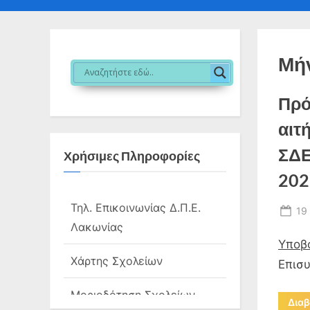
sub-
sub
menu
me
Μή
Πρό
αιτ
ΣΔΕ
Χρήσιμες Πληροφορίες
202
Τηλ. Επικοινωνίας Δ.Π.Ε.
Po
19
Λακωνίας
on
Υποβ
Χάρτης Σχολείων
Επισυ
Μοριοδότηση Σχολείων
Διαβ