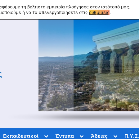
σφέρουμε τη βέλτιστη εμπειρία πλοήγησης στον ιστότοπό μας.
ιμοποιούμε ή να τα απενεργοποιήσετε στις
ρυθμίσεις
.
ς
gle
Toggle
Toggle
Toggle
Εκπαιδευτικοί
Έντυπα
Άδειες
Π.Υ.Σ