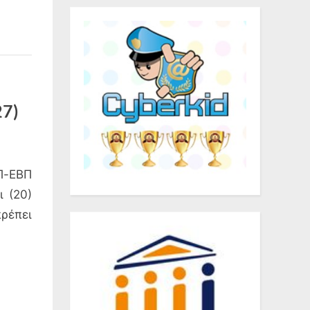
27)
Π-ΕΒΠ
 (20)
ρέπει