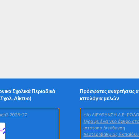
νικά Σχολικά Περιοδικά
Πρόσφατες αναρτήσεις 
 Σχολ. Δίκτυο)
ιστολόγια μελών
ch2 2026-27
H/o ΔΙΕΥΘΥΝΣΗ Δ.Ε. ΡΟΔ
έγραψε ένα νέο άρθρο στ
ιστότοπο Διεύθυνση
Δευτεροβάθμιας Εκπαίδε