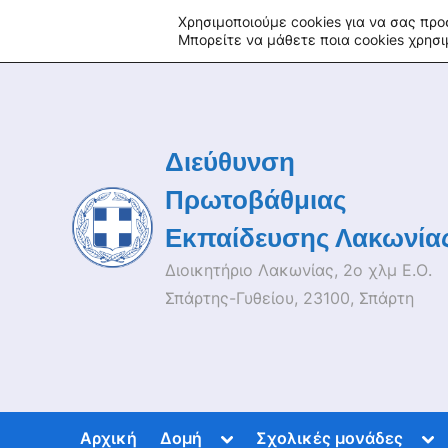
Skip
fa
tu
tw
in
rss
Χρησιμοποιούμε cookies για να σας προ
Μπορείτε να μάθετε ποια cookies χρησ
to
content
Διεύθυνση
Πρωτοβάθμιας
Εκπαίδευσης Λακωνία
Διοικητήριο Λακωνίας, 2ο χλμ Ε.Ο.
Σπάρτης-Γυθείου, 23100, Σπάρτη
Toggle
Tog
Αρχική
Δομή
Σχολικές μονάδες