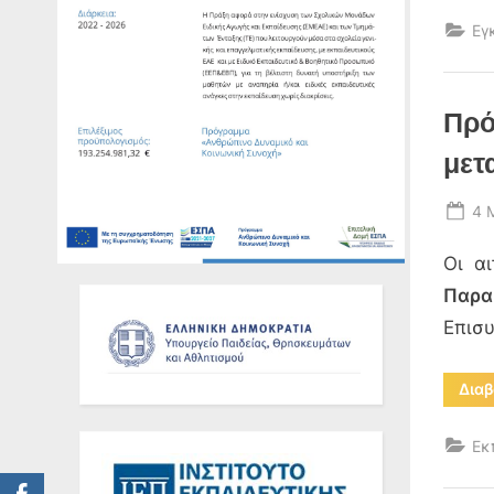
Εγ
Πρό
μετ
Po
4 
on
Οι α
Παρα
Επισυ
Διαβ
Εκ