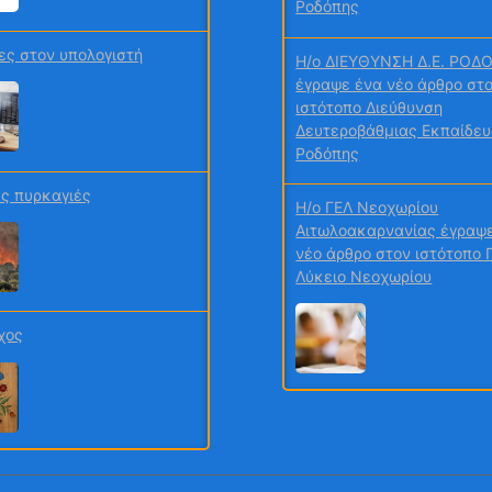
Ροδόπης
ες στον υπολογιστή
H/o ΔΙΕΥΘΥΝΣΗ Δ.Ε. ΡΟΔ
έγραψε ένα νέο άρθρο στ
ιστότοπο Διεύθυνση
Δευτεροβάθμιας Εκπαίδε
Ροδόπης
ς πυρκαγιές
H/o ΓΕΛ Νεοχωρίου
Αιτωλοακαρνανίας έγραψ
νέο άρθρο στον ιστότοπο 
Λύκειο Νεοχωρίου
χος
H/o ΤΣΑΜΑΚΗ ΒΑΣΙΛΙΚΗ έ
ένα νέο άρθρο στον ιστότ
Γυμνάσιο Νέας Αρτάκης
χος 2026 Περιβάλλον και