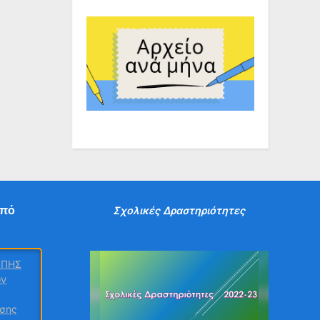
από
Σχολικές Δραστηριότητες
ΟΠΗΣ
ον
υσης