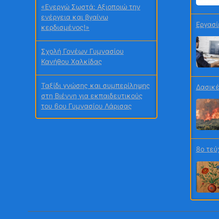
«Ενεργώ Σωστά: Αξιοποιώ την
ενέργεια και βγαίνω
Εργασί
κερδισμένος!»
Σχολή Γονέων Γυμνασίου
Κανήθου Χαλκίδας
Ταξίδι γνώσης και συμπερίληψης
Δασικέ
στη Βιέννη για εκπαιδευτικούς
του 6ου Γυμνασίου Λάρισας
Χρυσή Διάκριση στα Education
Leaders Awards 2026 για Σχολεία
8ο τεύ
της Πέλλας
Συμμετοχή εκπαιδευτικών του
σχολείου μας σε επιμορφωτική
κινητικότητα Erasmus+ στη
Φλωρεντία – 21ο Δημοτικό
1ο τεύ
Αθήνας