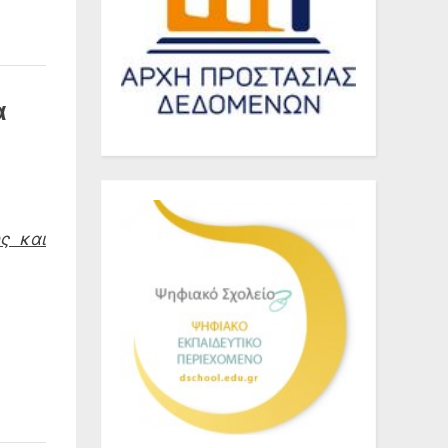
α
ς και