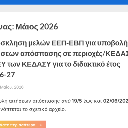
-
sub-
sub-
sub-
Toggl
nu
menu
menu
menu
sub-
menu
Toggl
sub-
Toggle
νας:
Μάιος 2026
menu
sub-
menu
σκληση μελών ΕΕΠ-ΕΒΠ για υποβολή
Toggle
ήσεων απόσπασης σε περιοχές/ΚΕΔΑ
sub-
menu
Υ των ΚΕΔΑΣΥ για το διδακτικό έτος
6-27
sted
 Μαΐου, 2026
By
admin
ολή αιτήσεων
απόσπασης
από
19/5
έως
και
02/06/202
νάπτεται το σχετικό αρχείο.
“Πρόσκληση
άστε περισσότερα…
»