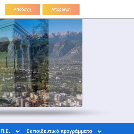
Επικοινωνία
Αποδοχή
Απόρριψη
Toggle
Toggle
.Π.Ε.
Εκπαιδευτικά προγράμματα