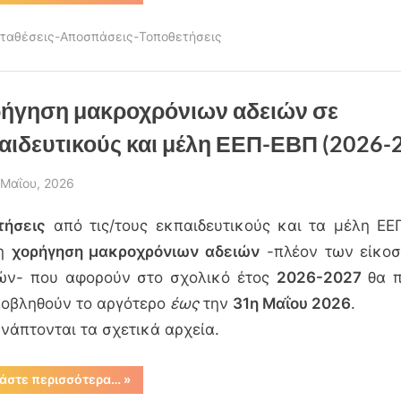
μελών
ΕΕΠ-
ΕΒΠ
ταθέσεις-Αποσπάσεις-Τοποθετήσεις
για
υποβολή
αιτήσεων
απόσπασης
σε
περιοχές/
ήγηση μακροχρόνιων αδειών σε
ΚΕΔΑΣΥ/
ΣΔΕΥ
αιδευτικούς και μέλη ΕΕΠ-ΕΒΠ (2026-
των
ΚΕΔΑΣΥ
για
το
sted
 Μαΐου, 2026
διδακτικό
έτος
By
admin
2026-
τήσεις
από τις/τους εκπαιδευτικούς και τα μέλη ΕΕ
27”
η
χορήγηση μακροχρόνιων αδειών
-πλέον των είκοσι
ών- που αφορούν στο σχολικό έτος
2026-2027
θα π
ποβληθούν το αργότερο
έως
την
31η Μαΐου 2026
.
νάπτονται τα σχετικά αρχεία.
“Χορήγηση
άστε περισσότερα…
»
μακροχρόνιων