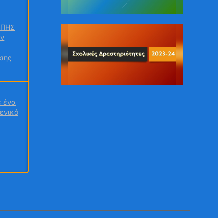
ΟΠΗΣ
ον
υσης
ε ένα
Γενικό
γραψε
οπο