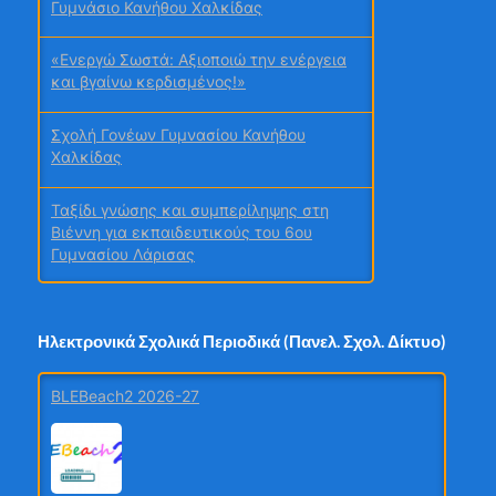
Γυμνάσιο Κανήθου Χαλκίδας
«Ενεργώ Σωστά: Αξιοποιώ την ενέργεια
και βγαίνω κερδισμένος!»
Σχολή Γονέων Γυμνασίου Κανήθου
Χαλκίδας
Ταξίδι γνώσης και συμπερίληψης στη
Βιέννη για εκπαιδευτικούς του 6ου
Γυμνασίου Λάρισας
Χρυσή Διάκριση στα Education Leaders
Awards 2026 για Σχολεία της Πέλλας
Ηλεκτρονικά Σχολικά Περιοδικά (Πανελ. Σχολ. Δίκτυο)
Συμμετοχή εκπαιδευτικών του σχολείου
BLEBeach2 2026-27
μας σε επιμορφωτική κινητικότητα
Erasmus+ στη Φλωρεντία – 21ο Δημοτικό
Αθήνας