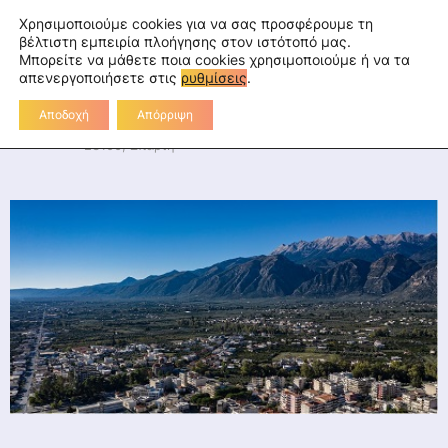
Skip
fa
tu
tw
in
rss
Επικοινωνία
Χρησιμοποιούμε cookies για να σας προσφέρουμε τη
to
βέλτιστη εμπειρία πλοήγησης στον ιστότοπό μας.
Μπορείτε να μάθετε ποια cookies χρησιμοποιούμε ή να τα
Διεύθυνση Πρωτοβάθμιας
content
απενεργοποιήσετε στις
ρυθμίσεις
.
Εκπαίδευσης Λακωνίας
Αποδοχή
Απόρριψη
Διοικητήριο Λακωνίας, 2ο χλμ Ε.Ο. Σπάρτης-Γυθείου,
23100, Σπάρτη