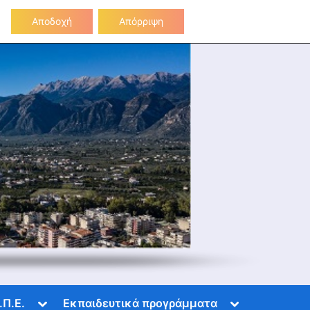
Επικοινωνία
Αποδοχή
Απόρριψη
Toggle
Toggle
.Π.Ε.
Εκπαιδευτικά προγράμματα