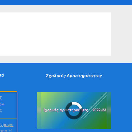
sub-
sub-
e
menu
menu
u
e
u
πό
Σχολικές Δραστηριότητες
Σ
ον
ς
έγραψε
τοπο Η