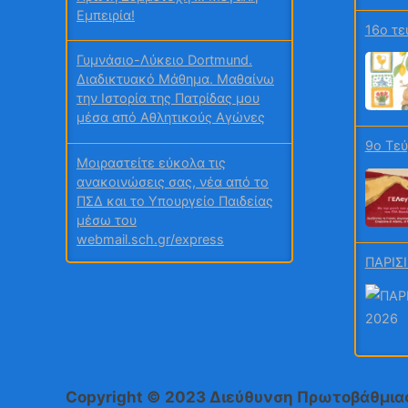
Εμπειρία!
16ο τε
Γυμνάσιο-Λύκειο Dortmund.
Διαδικτυακό Μάθημα. Μαθαίνω
την Ιστορία της Πατρίδας μου
μέσα από Αθλητικούς Αγώνες
9ο Τε
Μοιραστείτε εύκολα τις
ανακοινώσεις σας, νέα από το
ΠΣΔ και το Υπουργείο Παιδείας
μέσω του
webmail.sch.gr/express
ΠΑΡΙΣΙ
Τα Erasmus νέα μας! – Ιούλιος
2026 – Γυμνάσιο Κανήθου
Χαλκίδας
«Ενεργώ Σωστά: Αξιοποιώ την
Τεύχος
ενέργεια και βγαίνω
Copyright © 2023 Διεύθυνση Πρωτοβάθμια
κερδισμένος!»