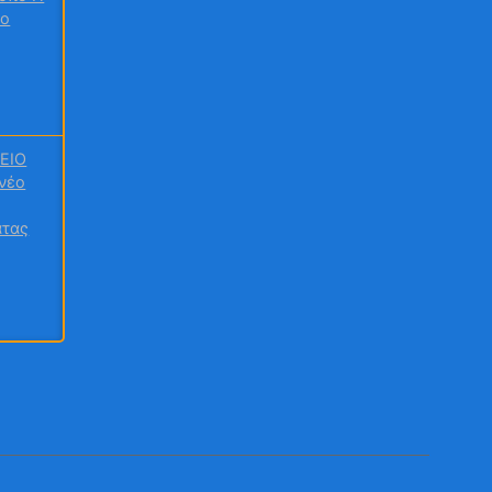
ιο
ΕΙΟ
νέο
άτας
ραψε
τοπο
Δ.Ε.