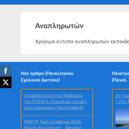
sub-
su
menu
me
Αναπληρωτών
Χρήσιμα έντυπα αναπληρωτών εκπαιδ
Νέα άρθρα (Πανελληνίου
Ηλεκτρο
Σχολικού Δικτύου)
(Πανελ.
2o Γυμ
Σπουδαία Επιτυχία: Μαθήτρια
- 27ο 
του Π.ΕΠΑ.Λ. Ελευσίνας μεταξύ
των κορυφαίων πανελλαδικά!
FIRST® Tech Challenge 2026.
Πρώτη Συμμετοχή … Μεγάλη