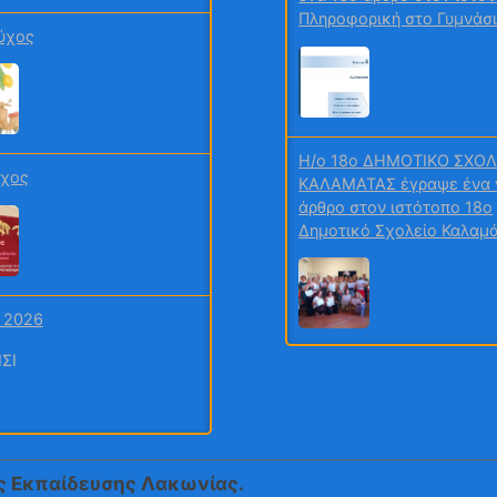
Πληροφορική στο Γυμνάσ
ύχος
H/o 18ο ΔΗΜΟΤΙΚΟ ΣΧΟΛ
ύχος
ΚΑΛΑΜΑΤΑΣ έγραψε ένα 
άρθρο στον ιστότοπο 18ο
Δημοτικό Σχολείο Καλαμ
 2026
H/o N.ΚΟΛΟΚΟΤΡΩΝΗ έγ
ένα νέο άρθρο στον ιστό
Ναταλία Κολοκοτρώνη
μαθηματικός, κάτοχος Μ.
 12
στην Εκπαίδευση
ς Εκπαίδευσης Λακωνίας.