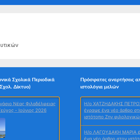
b-
sub-
sub-
sub-
Toggl
nu
menu
menu
menu
sub-
men
Toggl
sub-
Toggle
men
sub-
menu
ευτικών
Toggle
sub-
menu
νικά Σχολικά Περιοδικά
Πρόσφατες αναρτήσεις α
 Σχολ. Δίκτυο)
ιστολόγια μελών
νάσιο Νέας Φιλαδέλφειας
H/o ΧΑΤΖΗΔΑΚΗΣ ΠΕΤΡΟ
Τεύχος - Ιούνιος 2026
έγραψε ένα νέο άρθρο στ
ιστότοπο Ζην φιλολογικώ
H/o ΛΑΓΟΥΔΑΚΗ ΜΑΡΙΑ 
ένα νέο άρθρο στον ιστό