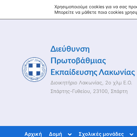
Skip
fa
tu
tw
in
rss
Χρησιμοποιούμε cookies για να σας προ
Μπορείτε να μάθετε ποια cookies χρησ
to
content
Διεύθυνση
Πρωτοβάθμιας
Εκπαίδευσης Λακωνίας
Διοικητήριο Λακωνίας, 2ο χλμ Ε.Ο.
Σπάρτης-Γυθείου, 23100, Σπάρτη
Toggle
To
Αρχική
Δομή
Σχολικές μονάδες