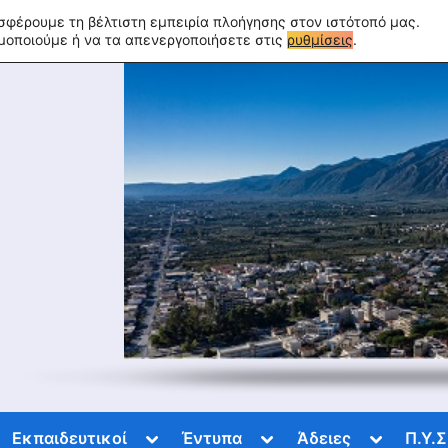
σφέρουμε τη βέλτιστη εμπειρία πλοήγησης στον ιστότοπό μας.
ιμοποιούμε ή να τα απενεργοποιήσετε στις
ρυθμίσεις
.
ggle
Toggle
Toggle
Toggle
Εκπαιδευτικοί
Έντυπα
Άδειες
Π.Υ.Σ