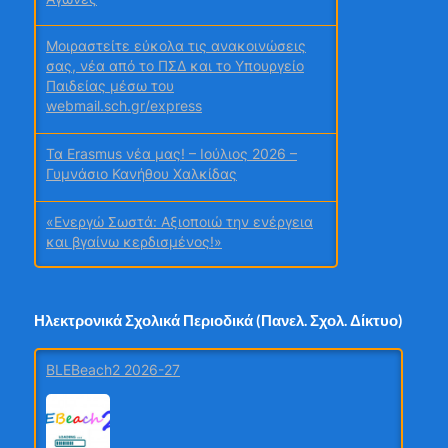
Μοιραστείτε εύκολα τις ανακοινώσεις
σας, νέα από το ΠΣΔ και το Υπουργείο
Παιδείας μέσω του
webmail.sch.gr/express
Τα Erasmus νέα μας! – Ιούλιος 2026 –
Γυμνάσιο Κανήθου Χαλκίδας
«Ενεργώ Σωστά: Αξιοποιώ την ενέργεια
και βγαίνω κερδισμένος!»
Σχολή Γονέων Γυμνασίου Κανήθου
Χαλκίδας
Ηλεκτρονικά Σχολικά Περιοδικά (Πανελ. Σχολ. Δίκτυο)
Ταξίδι γνώσης και συμπερίληψης στη
BLEBeach2 2026-27
Βιέννη για εκπαιδευτικούς του 6ου
Γυμνασίου Λάρισας
Χρυσή Διάκριση στα Education Leaders