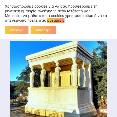
Skip
fa
tu
tw
in
rss
Επικοινωνία
Χρησιμοποιούμε cookies για να σας προσφέρουμε τη
to
βέλτιστη εμπειρία πλοήγησης στον ιστότοπό μας.
Μπορείτε να μάθετε ποια cookies χρησιμοποιούμε ή να τα
Διεύθυνση Πρωτοβάθμιας
content
απενεργοποιήσετε στις
ρυθμίσεις
.
Εκπαίδευσης Λακωνίας
Αποδοχή
Απόρριψη
Διοικητήριο Λακωνίας, 2ο χλμ Ε.Ο. Σπάρτης-Γυθείου,
23100, Σπάρτη