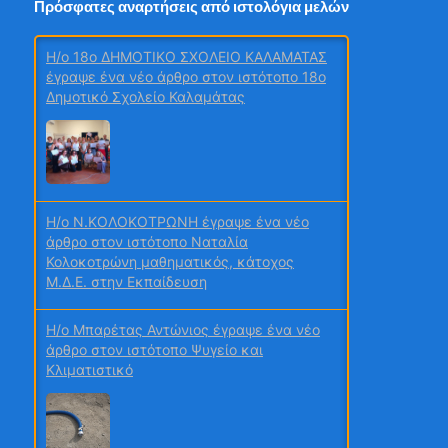
Πρόσφατες αναρτήσεις από ιστολόγια μελών
H/o 18ο ΔΗΜΟΤΙΚΟ ΣΧΟΛΕΙΟ ΚΑΛΑΜΑΤΑΣ
έγραψε ένα νέο άρθρο στον ιστότοπο 18ο
Δημοτικό Σχολείο Καλαμάτας
2ο τεύχος
H/o N.ΚΟΛΟΚΟΤΡΩΝΗ έγραψε ένα νέο
Μαθητικά Συνέδρια
άρθρο στον ιστότοπο Ναταλία
Κολοκοτρώνη μαθηματικός, κάτοχος
Μ.Δ.Ε. στην Εκπαίδευση
H/o Μπαρέτας Αντώνιος έγραψε ένα νέο
άρθρο στον ιστότοπο Ψυγείο και
ΙΟΥΝΙΟΣ
Κλιματιστικό