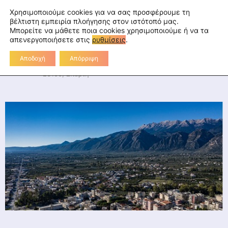
Skip
fa
tu
tw
in
rss
Επικοινωνία
Χρησιμοποιούμε cookies για να σας προσφέρουμε τη
to
βέλτιστη εμπειρία πλοήγησης στον ιστότοπό μας.
Μπορείτε να μάθετε ποια cookies χρησιμοποιούμε ή να τα
Διεύθυνση Πρωτοβάθμιας
content
απενεργοποιήσετε στις
ρυθμίσεις
.
Εκπαίδευσης Λακωνίας
Αποδοχή
Απόρριψη
Διοικητήριο Λακωνίας, 2ο χλμ Ε.Ο. Σπάρτης-Γυθείου,
23100, Σπάρτη