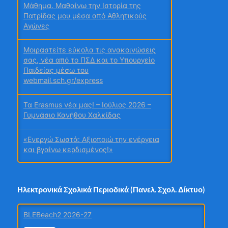
Μάθημα. Μαθαίνω την Ιστορία της
Πατρίδας μου μέσα από Αθλητικούς
Αγώνες
Μοιραστείτε εύκολα τις ανακοινώσεις
σας, νέα από το ΠΣΔ και το Υπουργείο
Παιδείας μέσω του
webmail.sch.gr/express
Τα Erasmus νέα μας! – Ιούλιος 2026 –
Γυμνάσιο Κανήθου Χαλκίδας
«Ενεργώ Σωστά: Αξιοποιώ την ενέργεια
και βγαίνω κερδισμένος!»
Σχολή Γονέων Γυμνασίου Κανήθου
Χαλκίδας
Ηλεκτρονικά Σχολικά Περιοδικά (Πανελ. Σχολ. Δίκτυο)
Ταξίδι γνώσης και συμπερίληψης στη
BLEBeach2 2026-27
Βιέννη για εκπαιδευτικούς του 6ου