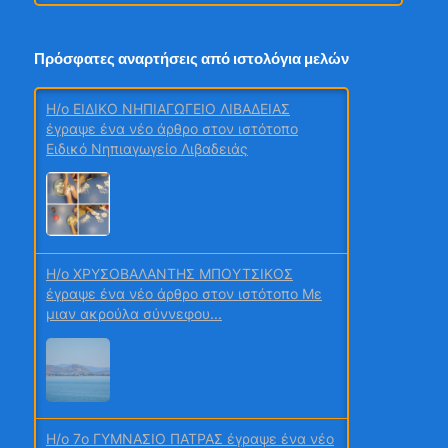
1ο τεύχος 2026 Περιβάλλον και Χημεία
Πρόσφατες αναρτήσεις από ιστολόγια μελών
H/o ΕΙΔΙΚΟ ΝΗΠΙΑΓΩΓΕΙΟ ΛΙΒΑΔΕΙΑΣ
έγραψε ένα νέο άρθρο στον ιστότοπο
Ειδικό Νηπιαγωγείο Λιβαδειάς
2ο τεύχος
H/o ΧΡΥΣΟΒΑΛΑΝΤΗΣ ΜΠΟΥΤΣΙΚΟΣ
Μαθητικά Συνέδρια
έγραψε ένα νέο άρθρο στον ιστότοπο Με
μιαν ακρούλα σύννεφου...
ΙΟΥΝΙΟΣ
H/o 7ο ΓΥΜΝΑΣΙΟ ΠΑΤΡΑΣ έγραψε ένα νέο