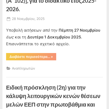
(Α’ 102)], για το διδακτικό έτος2025-
2026.
Posted
28 Νοεμβρίου, 2025
By
on
admin
Υποβολή αιτήσεων
από
την
Πέμπτη 27 Νοεμβρίου
έως
και τη
Δευτέρα 1 Δεκεμβρίου 2025
.
Επισυνάπτεται το σχετικό αρχείο.
“Ειδική
Διαβάστε περισσότερα…
»
προκήρυξη
κάλυψης
λειτουργικών
Αναπληρωτών
κενών
σε
σχολικές
μονάδες
της
Ειδική πρόσκληση (2η) για την
πρωτοβάθμιας
και
δευτεροβάθμιας
κάλυψη λειτουργικών κενών θέσεων
εκπαίδευσης
και
μελών ΕΕΠ στην πρωτοβάθμια και
σε
ΚΕΔΑΣΥ