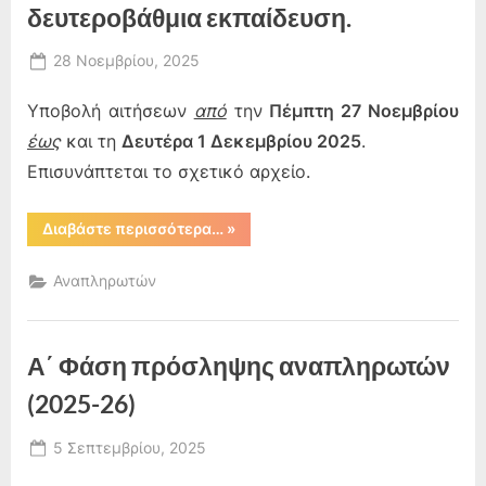
[άρθρο
δευτεροβάθμια εκπαίδευση.
86
του
ν.
Posted
28 Νοεμβρίου, 2025
4547/2018
(Α’
By
on
admin
102)],
Υποβολή αιτήσεων
από
την
Πέμπτη 27 Νοεμβρίου
για
το
έως
και τη
Δευτέρα 1 Δεκεμβρίου 2025
.
διδακτικό
έτος2025-
Επισυνάπτεται το σχετικό αρχείο.
2026.”
“Ειδική
Διαβάστε περισσότερα…
»
πρόσκληση
(2η)
για
Αναπληρωτών
την
κάλυψη
λειτουργικών
κενών
θέσεων
Α΄ Φάση πρόσληψης αναπληρωτών
μελών
ΕΕΠ
στην
(2025-26)
πρωτοβάθμια
και
δευτεροβάθμια
Posted
5 Σεπτεμβρίου, 2025
εκπαίδευση.”
By
on
admin