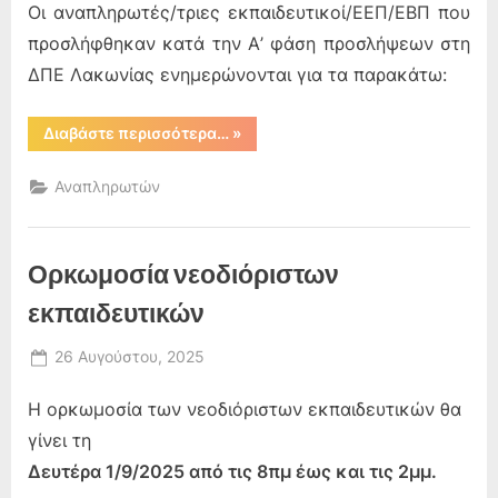
Οι αναπληρωτές/τριες εκπαιδευτικοί/ΕΕΠ/ΕΒΠ που
προσλήφθηκαν κατά την Α’ φάση προσλήψεων στη
ΔΠΕ Λακωνίας ενημερώνονται για τα παρακάτω:
“Α΄
Διαβάστε περισσότερα…
»
Φάση
πρόσληψης
αναπληρωτών
Αναπληρωτών
(2025-
26)”
Ορκωμοσία νεοδιόριστων
εκπαιδευτικών
Posted
26 Αυγούστου, 2025
By
on
admin
Η ορκωμοσία των νεοδιόριστων εκπαιδευτικών θα
γίνει τη
Δευτέρα 1/9/2025 από τις 8πμ έως και τις 2μμ.