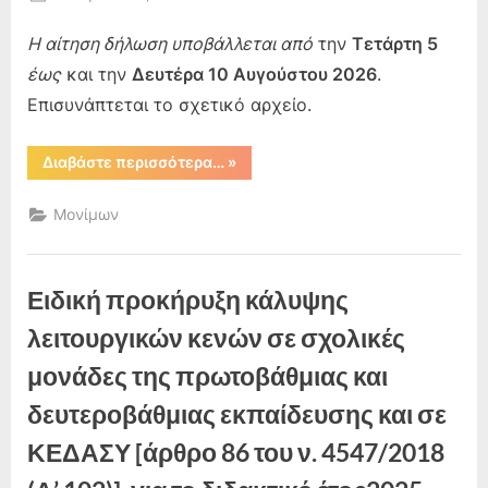
By
on
admin
Η αίτηση δήλωση υποβάλλεται από
την
Τετάρτη 5
έως
και την
Δευτέρα 10 Αυγούστου 2026
.
Επισυνάπτεται το σχετικό αρχείο.
“Προθεσμία
Διαβάστε περισσότερα…
»
υποβολής
αιτήσεων
υποψήφιων
Μονίμων
εκπαιδευτικών
για
μόνιμο
διορισμό
σε
Ειδική προκήρυξη κάλυψης
κενές
οργανικές
θέσεις
λειτουργικών κενών σε σχολικές
Πρωτοβάθμιας
και
μονάδες της πρωτοβάθμιας και
Δευτεροβάθμιας
Ειδικής
Αγωγής
δευτεροβάθμιας εκπαίδευσης και σε
και
Εκπαίδευσης
ΚΕΔΑΣΥ [άρθρο 86 του ν. 4547/2018
και
Γενικής
Εκπαίδευσης”