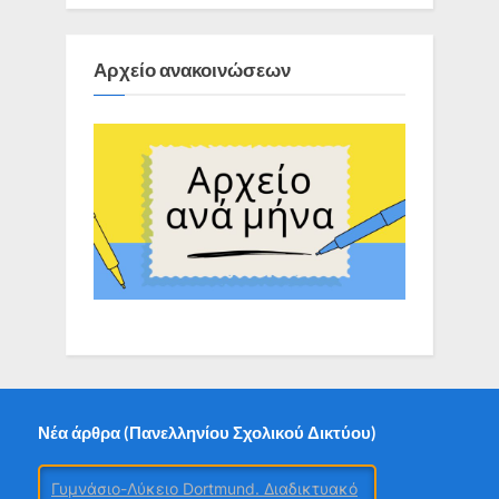
Αρχείο ανακοινώσεων
Νέα άρθρα (Πανελληνίου Σχολικού Δικτύου)
Γυμνάσιο-Λύκειο Dortmund. Διαδικτυακό