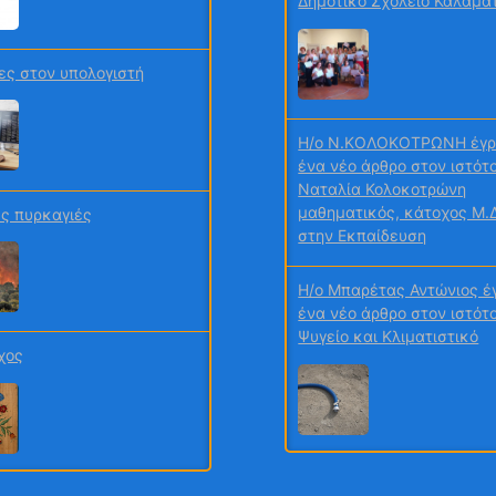
ες στον υπολογιστή
H/o N.ΚΟΛΟΚΟΤΡΩΝΗ έγ
ένα νέο άρθρο στον ιστότ
Ναταλία Κολοκοτρώνη
μαθηματικός, κάτοχος Μ.Δ
στην Εκπαίδευση
ς πυρκαγιές
H/o Μπαρέτας Αντώνιος έ
ένα νέο άρθρο στον ιστότ
Ψυγείο και Κλιματιστικό
χος
H/o ΛΑΓΟΥΔΑΚΗ ΜΑΡΙΑ έγ
ένα νέο άρθρο στον ιστότ
χος 2026 Περιβάλλον και
Πληροφορική στο Γυμνάσι