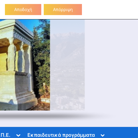
Επικοινωνία
Αποδοχή
Απόρριψη
Toggle
Toggle
.Π.Ε.
Εκπαιδευτικά προγράμματα