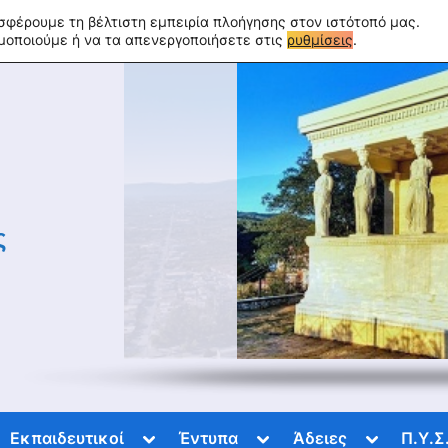
σφέρουμε τη βέλτιστη εμπειρία πλοήγησης στον ιστότοπό μας.
ιμοποιούμε ή να τα απενεργοποιήσετε στις
ρυθμίσεις
.
ς
gle
Toggle
Toggle
Toggle
Εκπαιδευτικοί
Έντυπα
Άδειες
Π.Υ.Σ