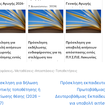
ής Αγωγής 2026-
Γενικής Αγωγής
7 Αυγούστου, 2026
σχολικού έτους 2026-
2027
ούστου, 2026
3 Αυγούστου, 2026
ληση για
Πρόσκληση
Πρόσκληση για
λή αιτήσεων
εκδήλωσης
υποβολή αιτήσεων
ωρινής
ενδιαφέροντος για τη
απόσπασης εντός
έτησης εντός
στελέχωση του
Π.Υ.Σ.Π.Ε. Λακωνίας
Ε
Κέντρου Καινοτομίας
4 Ιουνίου, 2026
της Περιφερειακής
ίου, 2026
,
οφάσεις
Μεταθέσεις-Αποσπάσεις-Τοποθετήσεις
Διεύθυν...
30 Ιουνίου, 2026
οήγηση
N
σκληση για δήλωση
Πρόσκληση εκπαιδευτ
e
στικής τοποθέτησης ή
Πρωτοβάθμιας
θρων
x
τίωσης θέσης (2026 –
Δευτεροβάθμιας Εκπαίδε
t
7)
για υποβολή αιτή