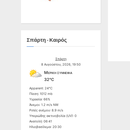
i
o
u
s
P
Σπάρτη - Καιρός
o
s
Σπάρτη
t
8 Αυγούστου, 2026, 19:50
Μερική συννεφιά
:
32°C
Apparent: 24°C
Πίεση: 1012 mb
Υγρασία: 66%
Άνεμοι: 1.2 m/s NW
Ριπές ανέμου: 8.9 m/s
Υπεριώδης ακτινοβολία (UV): 0
Ανατολή: 06:41
Ηλιοβασίλεμα: 20:30