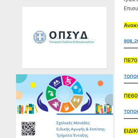
Ομάδες Σχολείων
Επισυ
Τηλ. Επικοινωνίας
Ανακ
Σχολικών Μονάδων
908_2
ΠΕ70
ΤΟΠΟΘ
ΠΕ60
ΤΟΠΟΘ
ΕΙΔΙ