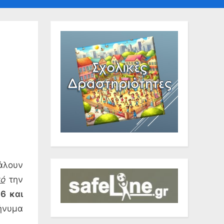
sub-
sub-
e
menu
menu
e
άλουν
ό
την
6 και
ήνυμα