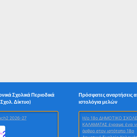
νικά Σχολικά Περιοδικά
Πρόσφατες αναρτήσεις 
H/o 18ο ΔΗΜΟΤΙΚΟ ΣΧΟΛ
 Σχολ. Δίκτυο)
ιστολόγια μελών
ΚΑΛΑΜΑΤΑΣ έγραψε ένα ν
ch2 2026-27
άρθρο στον ιστότοπο 18ο
Δημοτικό Σχολείο Καλαμά