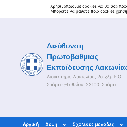
Skip
fa
tu
tw
in
rss
Χρησιμοποιούμε cookies για να σας προ
Μπορείτε να μάθετε ποια cookies χρησ
to
content
Διεύθυνση
Πρωτοβάθμιας
Εκπαίδευσης Λακωνία
Διοικητήριο Λακωνίας, 2ο χλμ Ε.Ο.
Σπάρτης-Γυθείου, 23100, Σπάρτη
Toggle
Tog
Αρχική
Δομή
Σχολικές μονάδες