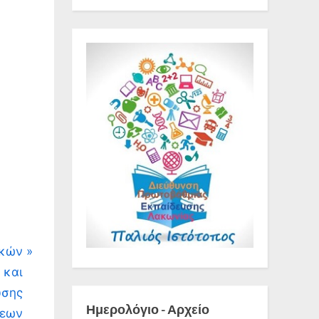
ικών
 και
υσης
Ημερολόγιο - Αρχείο
σεων