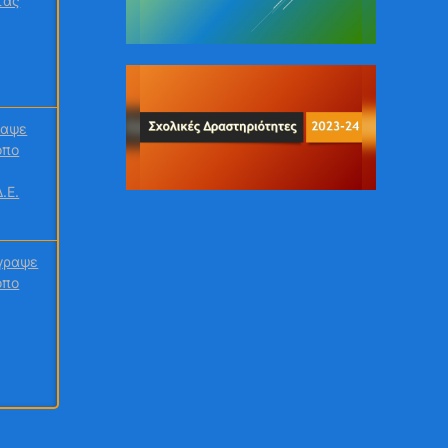
ραψε
οπο
.Ε.
γραψε
οπο
ραψε
οπο Η
ο