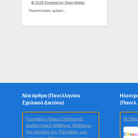
© 2026 Powered by Open-Meteo
Περισσότερες ημέρες...
Νέα άρθρα (Πανελληνίου
Ηλεκτρο
Σχολικού Δικτύου)
(Πανελ.
BLEBea
Γυμνάσιο-Λύκειο Dortmund.
Διαδικτυακό Μάθημα. Μαθαίνω
την Ιστορία της Πατρίδας μου
μέσα από Αθλητικούς Αγώνες