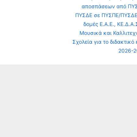
P
αποσπάσεων από ΠΥ
o
ΠΥΣΔΕ σε ΠΥΣΠΕ/ΠΥΣΔΕ
s
δομές Ε.Α.Ε., ΚΕ.Δ.Α.
t
Μουσικά και Καλλιτεχ
:
Σχολεία για το διδακτικό 
2026-2