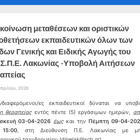
-
sub-
sub-
sub-
Toggl
nu
menu
menu
menu
sub-
menu
Toggl
sub-
Toggle
κοίνωση μεταθέσεων και οριστικών
menu
sub-
menu
οθετήσεων εκπαιδευτικών όλων των
δων Γενικής και Ειδικής Αγωγής του
Toggle
sub-
.Σ.Π.Ε. Λακωνίας -Υποβολή Αιτήσεων
menu
απείας
sted
Απριλίου, 2026
By
admin
νδιαφερόμενοι/ες εκπαιδευτικοί δύναται να υποβ
ση θεραπείας
εντός πέντε (5) εργάσιμων ημερών,
απ
σκευή 03-04-2026
έως
και την
Πέμπτη 09-04-202
15:00
, στη Διεύθυνση Π.Ε. Λακωνίας με μ
ρονικού ταχυδρομείου (dipelak@sch.gr).