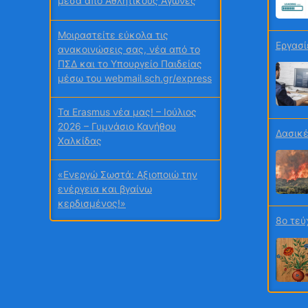
Μοιραστείτε εύκολα τις
Εργασί
ανακοινώσεις σας, νέα από το
ΠΣΔ και το Υπουργείο Παιδείας
μέσω του webmail.sch.gr/express
Τα Erasmus νέα μας! – Ιούλιος
2026 – Γυμνάσιο Κανήθου
Δασικέ
Χαλκίδας
«Ενεργώ Σωστά: Αξιοποιώ την
ενέργεια και βγαίνω
κερδισμένος!»
8ο τεύ
Σχολή Γονέων Γυμνασίου
Κανήθου Χαλκίδας
Ταξίδι γνώσης και συμπερίληψης
στη Βιέννη για εκπαιδευτικούς
1ο τεύ
του 6ου Γυμνασίου Λάρισας
Χημεία