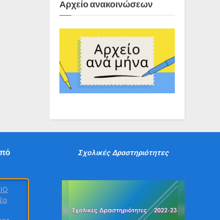
Αρχείο ανακοινώσεων
από
Σχολικές Δραστηριότητες
ΕΙΟ
έο
τας