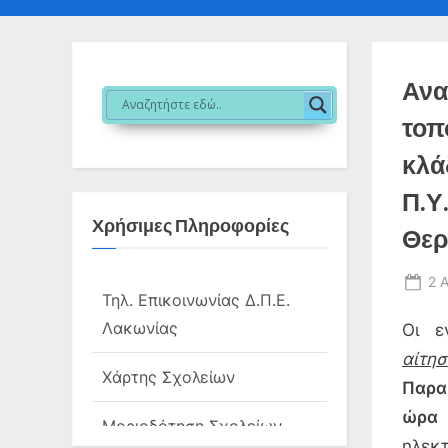
sub-
sub
menu
me
Ανα
τοπ
κλά
Π.Υ
Χρήσιμες Πληροφορίες
Θερ
Po
2 
Τηλ. Επικοινωνίας Δ.Π.Ε.
on
Λακωνίας
Οι ε
αίτη
Χάρτης Σχολείων
Παρα
ώρα 
Μοριοδότηση Σχολείων
ηλεκτ