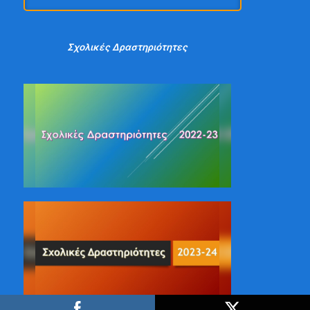
H/o ΤΣΑΜΑΚΗ ΒΑΣΙΛΙΚΗ έγραψε ένα νέο
άρθρο στον ιστότοπο Γυμνάσιο Νέας
Σχολικές Δραστηριότητες
Αρτάκης
2o Γυμνάσιο Νέας Φιλαδέλφειας - 27ο Τεύχος -
Ιούνιος 2026
H/o 3ο ΓΕΝΙΚΟ ΛΥΚΕΙΟ ΚΕΡΚΥΡΑΣ έγραψε
ένα νέο άρθρο στον ιστότοπο 3ο Γεν.
Λύκειο Κέρκυρας
16ο τεύχος
H/o Θεμελής Ευριπίδης έγραψε ένα νέο
άρθρο στον ιστότοπο 4ο ΓΕΝΙΚΟ ΛΥΚΕΙΟ
ΞΑΝΘΗΣ
9ο Τεύχος