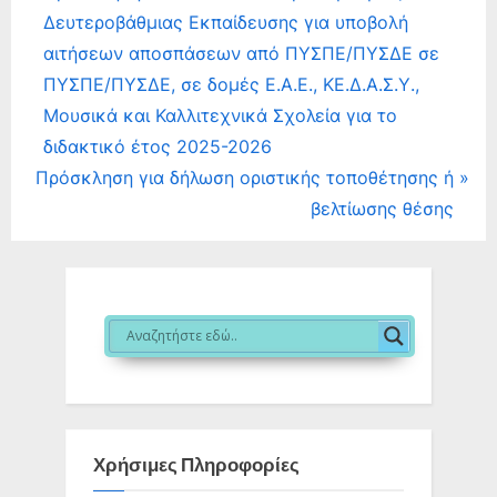
r
Δευτεροβάθμιας Εκπαίδευσης για υποβολή
άρθρων
e
αιτήσεων αποσπάσεων από ΠΥΣΠΕ/ΠΥΣΔΕ σε
v
ΠΥΣΠΕ/ΠΥΣΔΕ, σε δομές Ε.Α.Ε., ΚΕ.Δ.Α.Σ.Υ.,
i
Μουσικά και Καλλιτεχνικά Σχολεία για το
o
διδακτικό έτος 2025-2026
N
u
Πρόσκληση για δήλωση οριστικής τοποθέτησης ή
e
s
βελτίωσης θέσης
x
P
t
o
P
s
o
t
s
:
t
:
Χρήσιμες Πληροφορίες