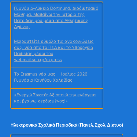
Γυμνάσιο-Λύκειο Dortmund. Διαδικτυακό
Μάθημα. Μαθαίνω την Ιστορία της
Πατρίδας μου μέσα από Αθλητικούς
Αγώνες
Μοιραστείτε εύκολα τις ανακοινώσεις
σας, νέα από το ΠΣΔ και το Υπουργείο
Παιδείας μέσω του
webmail.sch.gr/express
Τα Erasmus νέα μας! – Ιούλιος 2026 –
Γυμνάσιο Κανήθου Χαλκίδας
«Ενεργώ Σωστά: Αξιοποιώ την ενέργεια
και βγαίνω κερδισμένος!»
Σχολή Γονέων Γυμνασίου Κανήθου
Χαλκίδας
Ηλεκτρονικά Σχολικά Περιοδικά (Πανελ. Σχολ. Δίκτυο)
Ταξίδι γνώσης και συμπερίληψης στη