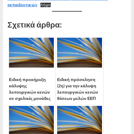
εκπαιδευτικών
Λήψη
Σχετικά άρθρα:
Ειδική προκήρυξη
Ειδική πρόσκληση
κάλυψης
(2η) για την κάλυψη
λειτουργικών κενών
λειτουργικών κενών
σε σχολικές μονάδες
θέσεων μελών ΕΕΠ
της πρωτοβάθμιας
στην πρωτοβάθμια
και δευτεροβάθμιας ...
και δευτερ...
28 Νοεμβρίου, 2025
28 Νοεμβρίου, 2025