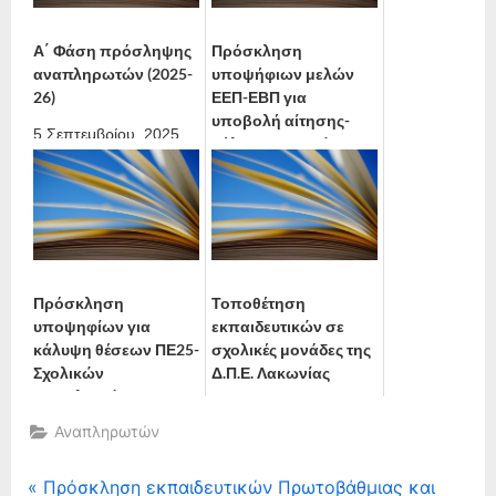
Α΄ Φάση πρόσληψης
Πρόσκληση
αναπληρωτών (2025-
υποψήφιων μελών
26)
ΕΕΠ-ΕΒΠ για
υποβολή αίτησης-
5 Σεπτεμβρίου, 2025
δήλωσης προτίμησης
για πρόσληψη ως
προσωρινών ...
25 Αυγούστου, 2025
Πρόσκληση
Τοποθέτηση
υποψηφίων για
εκπαιδευτικών σε
κάλυψη θέσεων ΠΕ25-
σχολικές μονάδες της
Σχολικών
Δ.Π.Ε. Λακωνίας
Νοσηλευτών και
23 Απριλίου, 2025
ΔΕ01-ΕΒΠ σε σχολεία
Αναπληρωτών
Πρωτοβάθμιας ...
16 Μαΐου, 2025
Πλοήγηση
P
Πρόσκληση εκπαιδευτικών Πρωτοβάθμιας και