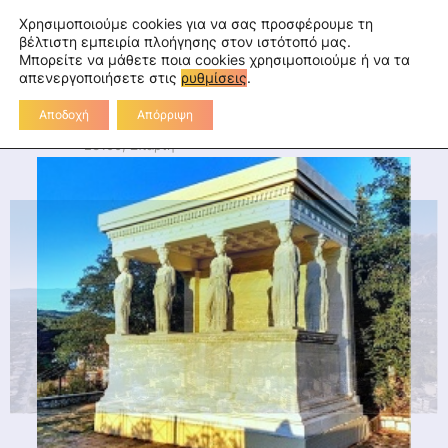
Skip
fa
tu
tw
in
rss
Επικοινωνία
Χρησιμοποιούμε cookies για να σας προσφέρουμε τη
to
βέλτιστη εμπειρία πλοήγησης στον ιστότοπό μας.
Μπορείτε να μάθετε ποια cookies χρησιμοποιούμε ή να τα
Διεύθυνση Πρωτοβάθμιας
content
απενεργοποιήσετε στις
ρυθμίσεις
.
Εκπαίδευσης Λακωνίας
Αποδοχή
Απόρριψη
Διοικητήριο Λακωνίας, 2ο χλμ Ε.Ο. Σπάρτης-Γυθείου,
23100, Σπάρτη