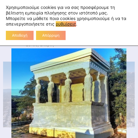
Skip
fa
tu
tw
in
rss
Επικοινωνία
Χρησιμοποιούμε cookies για να σας προσφέρουμε τη
to
βέλτιστη εμπειρία πλοήγησης στον ιστότοπό μας.
Μπορείτε να μάθετε ποια cookies χρησιμοποιούμε ή να τα
Διεύθυνση Πρωτοβάθμιας
content
απενεργοποιήσετε στις
ρυθμίσεις
.
Εκπαίδευσης Λακωνίας
Αποδοχή
Απόρριψη
Διοικητήριο Λακωνίας, 2ο χλμ Ε.Ο. Σπάρτης-Γυθείου,
23100, Σπάρτη