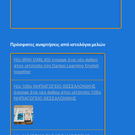
1ο τεύχος 2026 Περιβάλλον και Χημεία
Πρόσφατες αναρτήσεις από ιστολόγια μελών
H/o IRINI DARLASI έγραψε ένα νέο άρθρο
στον ιστότοπο Irini Darlasi Learning English
together
2ο τεύχος
H/o 106ο ΝΗΠΙΑΓΩΓΕΙΟ ΘΕΣΣΑΛΟΝΙΚΗΣ
έγραψε ένα νέο άρθρο στον ιστότοπο 106ο
ΝΗΠΙΑΓΩΓΕΙΟ ΘΕΣΣΑΛΟΝΙΚΗΣ
Μαθητικά Συνέδρια