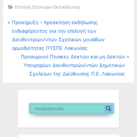
Επιλογή Στελεχών Εκπαίδευσης
19 Αυγούστου, 2025
12 Αυγούστου, 2025
Πλοήγηση
P
Προκήρυξη – πρόσκληση εκδήλωσης
r
ενδιαφέροντος για την επιλογή των
άρθρων
e
Διευθυντριών/ντών Σχολικών μονάδων
v
αρμοδιότητας ΠΥΣΠΕ Λακωνίας
i
N
Προσωρινοί Πίνακες Δεκτών και μη Δεκτών
o
e
Υποψηφίων Διευθυντριών/ντών Δημοτικών
u
x
Σχολείων της Διεύθυνσης Π.Ε. Λακωνίας
s
t
P
P
o
o
s
s
t
t
:
: