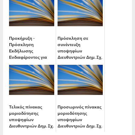
θέσης Διευθύντριας/
Συμβουλευτικής και
ντή Σχο...
Υποστήριξη...
4 Αυγούστου, 2026
3 Φεβρουαρίου, 2026
Προκήρυξη -
Πρόσκληση σε
Πρόσκληση
συνέντευξη
Εκδήλωσης
υποψηφίων
Ενδιαφέροντος για
Διευθυντριών Δημ. Σχ.
πλήρωση κενών
Κάμπου Βοιών
θέσεων Διευθυντή/
19 Αυγούστου, 2025
ντριας Σχολικής Μον...
21 Αυγούστου, 2025
Τελικός πίνακας
Προσωρινός πίνακας
μοριοδότησης
μοριοδότησης
υποψηφίων
υποψηφίων
Διευθυντριών Δημ. Σχ.
Διευθυντριών Δημ. Σχ.
Κάμπου Βοιών
Κάμπου Βοιών