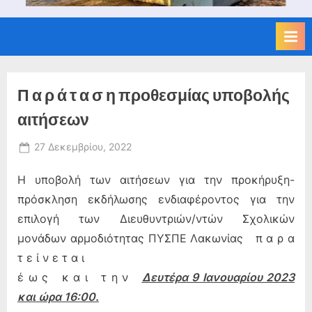
Π α ρ ά τ α σ η προθεσμίας υποβολής
αιτήσεων
Posted
27 Δεκεμβρίου, 2022
By
on
admin
Η υποβολή των αιτήσεων για την προκήρυξη-
πρόσκληση εκδήλωσης ενδιαφέροντος για την
επιλογή των Διευθυντριών/ντών Σχολικών
μονάδων αρμοδιότητας ΠΥΣΠΕ Λακωνίας π α ρ α
τ ε ί ν ε τ α ι
έ ω ς κ α ι τ η ν
Δευτέρα 9 Ιανουαρίου 2023
και ώρα 16:00.