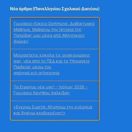
Νέα άρθρα (Πανελληνίου Σχολικού Δικτύου)
Γυμνάσιο-Λύκειο Dortmund. Διαδικτυακό
Μάθημα. Μαθαίνω την Ιστορία της
Πατρίδας μου μέσα από Αθλητικούς
Αγώνες
Μοιραστείτε εύκολα τις ανακοινώσεις
σας, νέα από το ΠΣΔ και το Υπουργείο
Παιδείας μέσω του
webmail.sch.gr/express
Τα Erasmus νέα μας! – Ιούλιος 2026 –
Γυμνάσιο Κανήθου Χαλκίδας
«Ενεργώ Σωστά: Αξιοποιώ την ενέργεια
και βγαίνω κερδισμένος!»
Σχολή Γονέων Γυμνασίου Κανήθου