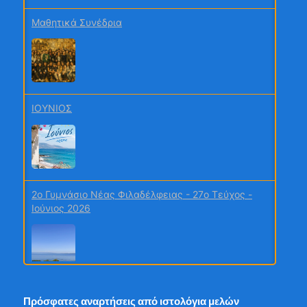
webmail.sch.gr/express
Τα Erasmus νέα μας! – Ιούλιος 2026 –
Γυμνάσιο Κανήθου Χαλκίδας
ΙΟΥΝΙΟΣ
«Ενεργώ Σωστά: Αξιοποιώ την ενέργεια
και βγαίνω κερδισμένος!»
Σχολή Γονέων Γυμνασίου Κανήθου
Χαλκίδας
2o Γυμνάσιο Νέας Φιλαδέλφειας - 27ο Τεύχος -
Ιούνιος 2026
16ο τεύχος
Πρόσφατες αναρτήσεις από ιστολόγια μελών