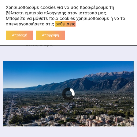
Skip
fa
tu
tw
in
rss
Επικοινωνία
Χρησιμοποιούμε cookies για να σας προσφέρουμε τη
to
βέλτιστη εμπειρία πλοήγησης στον ιστότοπό μας.
Μπορείτε να μάθετε ποια cookies χρησιμοποιούμε ή να τα
Διεύθυνση Πρωτοβάθμιας
content
απενεργοποιήσετε στις
ρυθμίσεις
.
Εκπαίδευσης Λακωνίας
Αποδοχή
Απόρριψη
Διοικητήριο Λακωνίας, 2ο χλμ Ε.Ο. Σπάρτης-Γυθείου,
23100, Σπάρτη