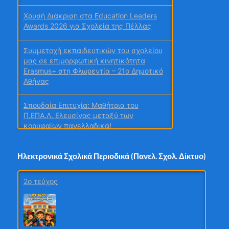
Συμμετοχή εκπαιδευτικών του σχολείου
μας σε επιμορφωτική κινητικότητα
Erasmus+ στη Φλωρεντία – 21ο Δημοτικό
Αθήνας
Σπουδαία Επιτυχία: Μαθήτρια του
Π.ΕΠΑ.Λ. Ελευσίνας μεταξύ των
κορυφαίων πανελλαδικά!
FIRST® Tech Challenge 2026. Πρώτη
Συμμετοχή … Μεγάλη Εμπειρία!
Ηλεκτρονικά Σχολικά Περιοδικά (Πανελ. Σχολ. Δίκτυο)
Γυμνάσιο-Λύκειο Dortmund. Διαδικτυακό
2ο τεύχος
Μάθημα. Μαθαίνω την Ιστορία της
Πατρίδας μου μέσα από Αθλητικούς
Αγώνες
Μοιραστείτε εύκολα τις ανακοινώσεις
σας, νέα από το ΠΣΔ και το Υπουργείο
Μαθητικά Συνέδρια
Παιδείας μέσω του