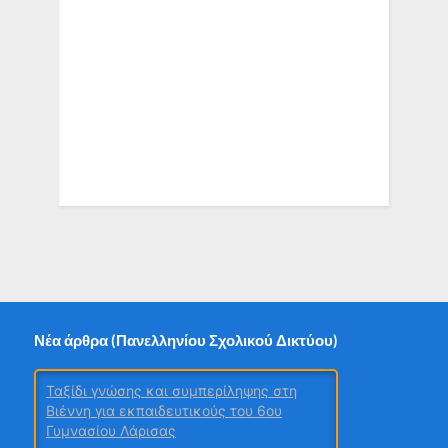
Νέα άρθρα (Πανελληνίου Σχολικού Δικτύου)
Ταξίδι γνώσης και συμπερίληψης στη
Βιέννη για εκπαιδευτικούς του 6ου
Γυμνασίου Λάρισας
Χρυσή Διάκριση στα Education Leaders
Awards 2026 για Σχολεία της Πέλλας