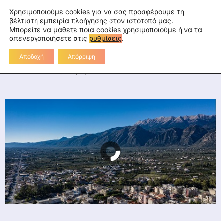
Skip
fa
tu
tw
in
rss
Επικοινωνία
Χρησιμοποιούμε cookies για να σας προσφέρουμε τη
to
βέλτιστη εμπειρία πλοήγησης στον ιστότοπό μας.
Μπορείτε να μάθετε ποια cookies χρησιμοποιούμε ή να τα
Διεύθυνση Πρωτοβάθμιας
content
απενεργοποιήσετε στις
ρυθμίσεις
.
Εκπαίδευσης Λακωνίας
Αποδοχή
Απόρριψη
Διοικητήριο Λακωνίας, 2ο χλμ Ε.Ο. Σπάρτης-Γυθείου,
23100, Σπάρτη