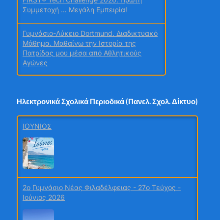
Συμμετοχή … Μεγάλη Εμπειρία!
Γυμνάσιο-Λύκειο Dortmund. Διαδικτυακό
Μάθημα. Μαθαίνω την Ιστορία της
Πατρίδας μου μέσα από Αθλητικούς
Αγώνες
Μοιραστείτε εύκολα τις ανακοινώσεις
σας, νέα από το ΠΣΔ και το Υπουργείο
Ηλεκτρονικά Σχολικά Περιοδικά (Πανελ. Σχολ. Δίκτυο)
Παιδείας μέσω του
webmail.sch.gr/express
ΙΟΥΝΙΟΣ
Τα Erasmus νέα μας! – Ιούλιος 2026 –
Γυμνάσιο Κανήθου Χαλκίδας
«Ενεργώ Σωστά: Αξιοποιώ την ενέργεια
και βγαίνω κερδισμένος!»
2o Γυμνάσιο Νέας Φιλαδέλφειας - 27ο Τεύχος -
Ιούνιος 2026
Σχολή Γονέων Γυμνασίου Κανήθου
Χαλκίδας