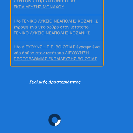
ΣΥΝΤΟΝΙΣΤΗ/ΣΥΝΤΟΝΙΣΤΡΙΑΣ
Τεύχος 12
ΕΚΠΑΙΔΕΥΣΗΣ ΜΟΝΑΧΟΥ
H/o ΓΕΝΙΚΟ ΛΥΚΕΙΟ ΝΕΑΠΟΛΗΣ ΚΟΖΑΝΗΣ
έγραψε ένα νέο άρθρο στον ιστότοπο
ΓΕΝΙΚΟ ΛΥΚΕΙΟ ΝΕΑΠΟΛΗΣ ΚΟΖΑΝΗΣ
4η Κινητικότητα
H/o ΔΙΕΥΘΥΝΣΗ Π.Ε. ΒΟΙΩΤΙΑΣ έγραψε ένα
νέο άρθρο στον ιστότοπο ΔΙΕΥΘΥΝΣΗ
ΠΡΩΤΟΒΑΘΜΙΑΣ ΕΚΠΑΙΔΕΥΣΗΣ ΒΟΙΩΤΙΑΣ
H/o Δημόσιο ΙΕΚ Κέρκυρας έγραψε ένα νέο
ΜΑΘΗΤΙΚΕΣ ΔΙΑΔΡΟΜΕΣ
άρθρο στον ιστότοπο Σχολή Ανώτερης
Σχολικές Δραστηριότητες
Επαγγελματικής Κατάρτισης (Σ.Α.Ε.Κ.)
Κέρκυρας
2ο τεύχος
ΜΠΟΜΠΟΥ ΜΑΓΔΑΛΗΝΗ ΠΕ8704 ΙΑΤΡΙΚΩΝ