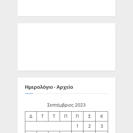
Ημερολόγιο - Αρχείο
Σεπτέμβριος 2023
Δ
Τ
Τ
Π
Π
Σ
Κ
1
2
3