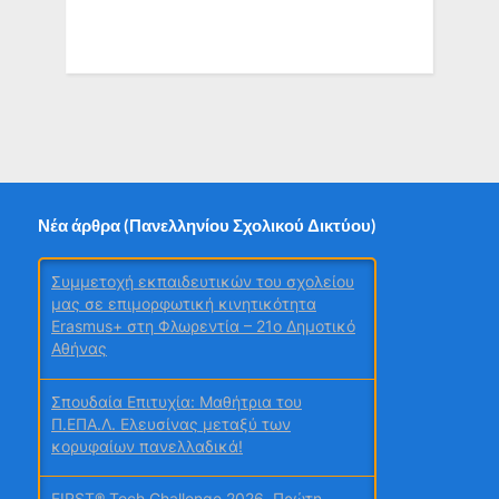
Νέα άρθρα (Πανελληνίου Σχολικού Δικτύου)
Συμμετοχή εκπαιδευτικών του σχολείου
μας σε επιμορφωτική κινητικότητα
Erasmus+ στη Φλωρεντία – 21ο Δημοτικό
Αθήνας
Σπουδαία Επιτυχία: Μαθήτρια του
Π.ΕΠΑ.Λ. Ελευσίνας μεταξύ των
κορυφαίων πανελλαδικά!
FIRST® Tech Challenge 2026. Πρώτη