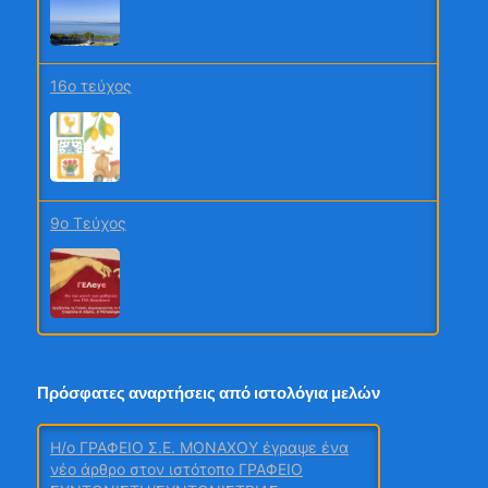
Ταξίδι γνώσης και συμπερίληψης στη
Βιέννη για εκπαιδευτικούς του 6ου
Γυμνασίου Λάρισας
16ο τεύχος
Χρυσή Διάκριση στα Education Leaders
Awards 2026 για Σχολεία της Πέλλας
9ο Τεύχος
ΠΑΡΙΣΙ 2026
Πρόσφατες αναρτήσεις από ιστολόγια μελών
H/o ΓΡΑΦΕΙΟ Σ.Ε. ΜΟΝΑΧΟΥ έγραψε ένα
νέο άρθρο στον ιστότοπο ΓΡΑΦΕΙΟ