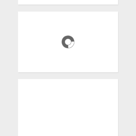
Τηλ. Επικοινωνίας Σχολικών
Μονάδων
Τηλ. Επικοινωνίας Δ.Π.Ε. Λακωνίας