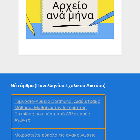
Νέα άρθρα (Πανελληνίου Σχολικού Δικτύου)
Γυμνάσιο-Λύκειο Dortmund. Διαδικτυακό
Μάθημα. Μαθαίνω την Ιστορία της
Πατρίδας μου μέσα από Αθλητικούς
Αγώνες
Μοιραστείτε εύκολα τις ανακοινώσεις