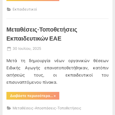
206
νέων
Τμημάτων
Εκπαιδευτικοί
Ένταξης
σε
σχολικές
μονάδες
της
Μεταθέσεις-Τοποθετήσεις
Περιφερειακής
Διεύθυνσης
Εκπαίδευσης
Εκπαιδευτικών ΕΑΕ
Πελοποννήσου”
Posted
30 Ιουλίου, 2025
By
on
admin
Μετά τη δημιουργία νέων οργανικών θέσεων
Ειδικής Αγωγής επανατοποθετήθηκαν, κατόπιν
αιτήσεώς τους, οι εκπαιδευτικοί του
επισυναπτόμενου πίνακα.
“Μεταθέσεις-
Διαβάστε περισσότερα…
»
Τοποθετήσεις
Εκπαιδευτικών
ΕΑΕ”
Μεταθέσεις-Αποσπάσεις-Τοποθετήσεις