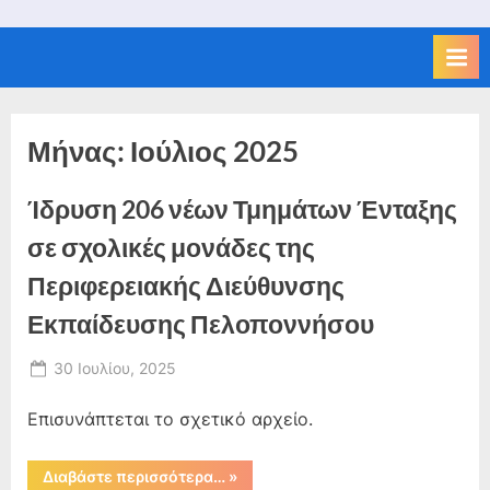
Μήνας:
Ιούλιος 2025
Ίδρυση 206 νέων Τμημάτων Ένταξης
σε σχολικές μονάδες της
Περιφερειακής Διεύθυνσης
Εκπαίδευσης Πελοποννήσου
Posted
30 Ιουλίου, 2025
By
on
admin
Επισυνάπτεται το σχετικό αρχείο.
“Ίδρυση
Διαβάστε περισσότερα…
»