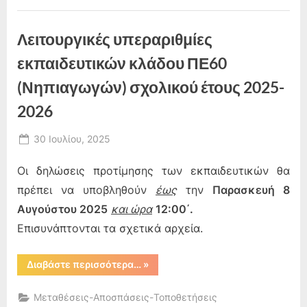
σχολικού
έτους
2025-
Λειτουργικές υπεραριθμίες
2026”
εκπαιδευτικών κλάδου ΠΕ60
(Νηπιαγωγών) σχολικού έτους 2025-
2026
Posted
30 Ιουλίου, 2025
By
on
admin
Οι δηλώσεις προτίμησης των εκπαιδευτικών θα
πρέπει να υποβληθούν
έως
την
Παρασκευή 8
Αυγούστου 2025
και ώρα
12:00΄.
Επισυνάπτονται τα σχετικά αρχεία.
“Λειτουργικές
Διαβάστε περισσότερα…
»
υπεραριθμίες
εκπαιδευτικών
κλάδου
Μεταθέσεις-Αποσπάσεις-Τοποθετήσεις
ΠΕ60