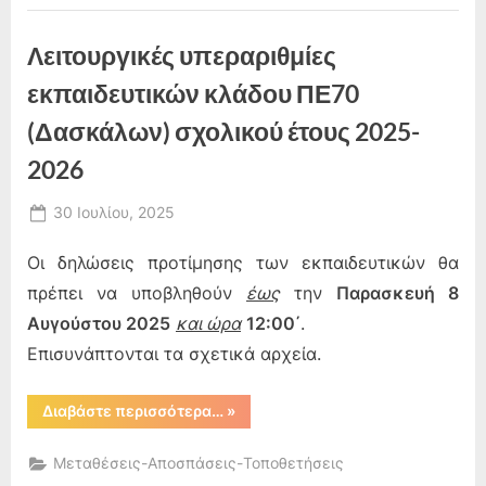
Λειτουργικές υπεραριθμίες
εκπαιδευτικών κλάδου ΠΕ70
(Δασκάλων) σχολικού έτους 2025-
2026
Posted
30 Ιουλίου, 2025
By
on
admin
Οι δηλώσεις προτίμησης των εκπαιδευτικών θα
πρέπει να υποβληθούν
έως
την
Παρασκευή 8
Αυγούστου 2025
και ώρα
12:00΄
.
Επισυνάπτονται τα σχετικά αρχεία.
“Λειτουργικές
Διαβάστε περισσότερα…
»
υπεραριθμίες
εκπαιδευτικών
κλάδου
Μεταθέσεις-Αποσπάσεις-Τοποθετήσεις
ΠΕ70
(Δασκάλων)