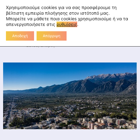
Skip
fa
tu
tw
in
rss
Επικοινωνία
Χρησιμοποιούμε cookies για να σας προσφέρουμε τη
to
βέλτιστη εμπειρία πλοήγησης στον ιστότοπό μας.
Μπορείτε να μάθετε ποια cookies χρησιμοποιούμε ή να τα
Διεύθυνση Πρωτοβάθμιας
content
απενεργοποιήσετε στις
ρυθμίσεις
.
Εκπαίδευσης Λακωνίας
Αποδοχή
Απόρριψη
Διοικητήριο Λακωνίας, 2ο χλμ Ε.Ο. Σπάρτης-Γυθείου,
23100, Σπάρτη