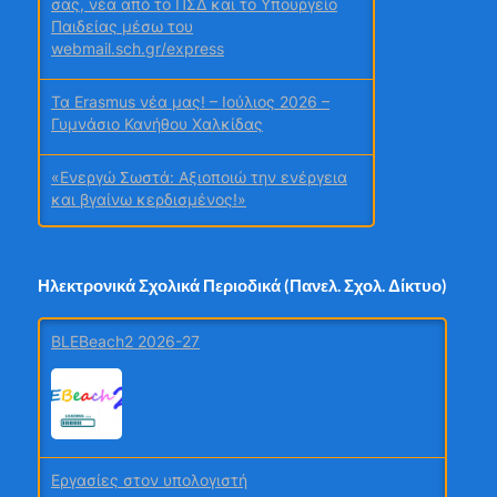
σας, νέα από το ΠΣΔ και το Υπουργείο
Παιδείας μέσω του
webmail.sch.gr/express
Τα Erasmus νέα μας! – Ιούλιος 2026 –
Γυμνάσιο Κανήθου Χαλκίδας
«Ενεργώ Σωστά: Αξιοποιώ την ενέργεια
και βγαίνω κερδισμένος!»
Σχολή Γονέων Γυμνασίου Κανήθου
Χαλκίδας
Ηλεκτρονικά Σχολικά Περιοδικά (Πανελ. Σχολ. Δίκτυο)
Ταξίδι γνώσης και συμπερίληψης στη
BLEBeach2 2026-27
Βιέννη για εκπαιδευτικούς του 6ου
Γυμνασίου Λάρισας
Χρυσή Διάκριση στα Education Leaders
Awards 2026 για Σχολεία της Πέλλας
Εργασίες στον υπολογιστή